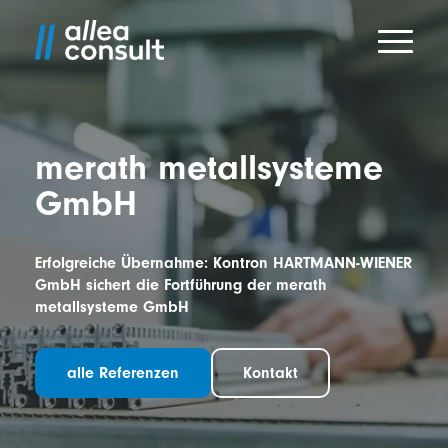
Skip to main content
Skip to content
merath metallsysteme
GmbH
Erfolgreiche Übernahme: Kontron HARTMANN-WIENER
GmbH sichert die Fortführung der merath
metallsysteme GmbH
alle Referenzen
Kontakt