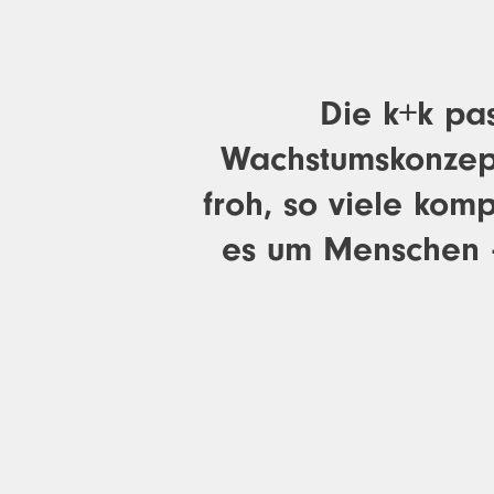
Die k+k pas
Wachstumskonzept
froh, so viele ko
es um Menschen –