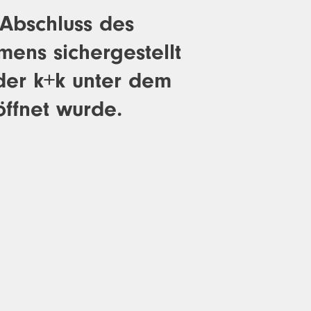
 Abschluss des
mens sichergestellt
der k+k unter dem
ffnet wurde.