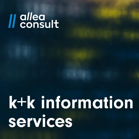
Skip to main content
Skip to content
k+k information
services